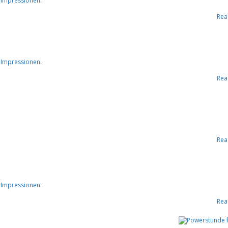
Rahmen
e Impressionen
.
Rea
der
#BEACTIVE-
e Impressionen
.
Woche
Rea
Rea
e Impressionen
.
Rea