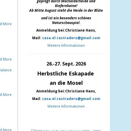
geprägt durch Wacholderheide und
Kiefernh
aine!
Ab Mitte August steht die Heide in der Blüte
und ist ein besonders schönes
Naturschauspiel.
d More
Anmeldung bei:Christiane Hans,
Mail:
casa.el.rastradero@gmail.com
Weitere Informationen
d More
26.-27. Sept. 2026
Herbstliche Eskapade
an die Mosel
Anmeldung bei:Christiane Hans,
d More
Mail:
casa.el.rastradero@gmail.com
Weitere Informationen
d More