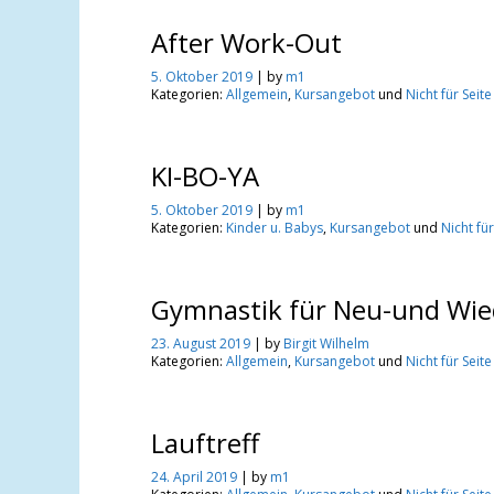
After Work-Out
5. Oktober 2019
| by
m1
Kategorien:
Allgemein
,
Kursangebot
und
Nicht für Seit
Grashüpfer
KI-BO-YA
Neuer Kurs beim
5. Oktober 2019
| by
m1
Kneipp-Verein
Kategorien:
Kinder u. Babys
,
Kursangebot
und
Nicht fü
Spiesen
***
Gymnastik für Neu-und Wie
Turngruppe für
23. August 2019
| by
Birgit Wilhelm
Minis von 1 bis 2
Kategorien:
Allgemein
,
Kursangebot
und
Nicht für Seit
Jahren
Lauftreff
Grashüpfer
24. April 2019
| by
m1