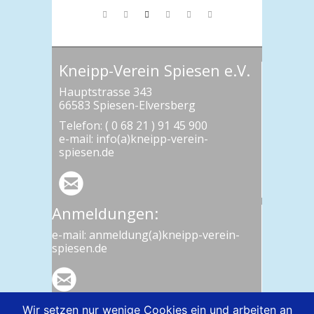
Kneipp-Verein Spiesen e.V.
Hauptstrasse 343
66583 Spiesen-Elversberg
Telefon: ( 0 68 21 ) 91 45 900
e-mail: info(a)kneipp-verein-
spiesen.de
Anmeldungen:
e-mail: anmeldung(a)kneipp-verein-
spiesen.de
Wir setzen nur wenige Cookies ein und arbeiten an