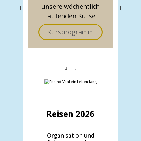
ng
Z
unsere wöchentlich
laufenden Kurse
Kursprogramm
m
Reisen 2026
Organisation und