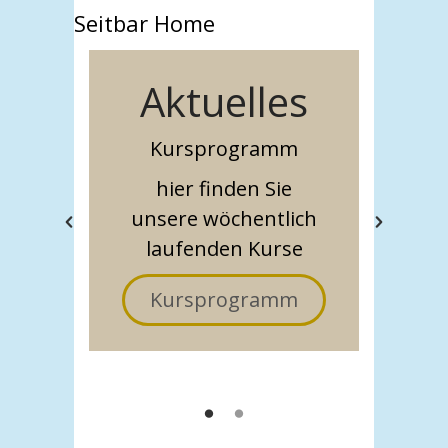
Seitbar Home
Aktuelles
m
Kursprogramm
hier finden Sie
ng
Z
unsere wöchentlich
laufenden Kurse
Kursprogramm
m