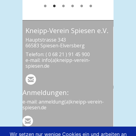
Kneipp-Verein Spiesen e.V.
Hauptstrasse 343
66583 Spiesen-Elversberg
Telefon: ( 0 68 21 ) 91 45 900
e-mail: info(a)kneipp-verein-
spiesen.de
Anmeldungen:
e-mail: anmeldung(a)kneipp-verein-
spiesen.de
Wir setzen nur wenige Cookies ein und arbeiten an