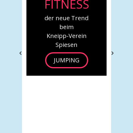
S
Bewegung
d
Neue Kurse beim
Kneipp-Verein Spiesen
n
***
Babys in
Bewegung