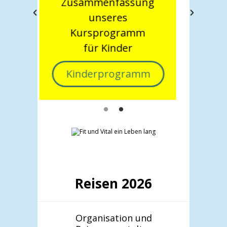
ng
unsere wöchentlich
laufenden Kurse
m
Kursprogramm
m
Reisen 2026
Organisation und