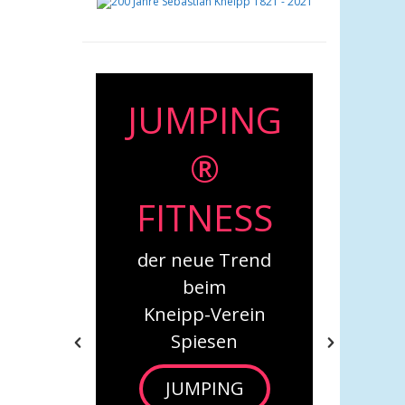
ING
Babys in
®
Bewegung
ESS
Neue Kurse beim
Kneipp-Verein
 Trend
Spiesen
m
***
Verein
Babys in
sen
Bewegung
ING