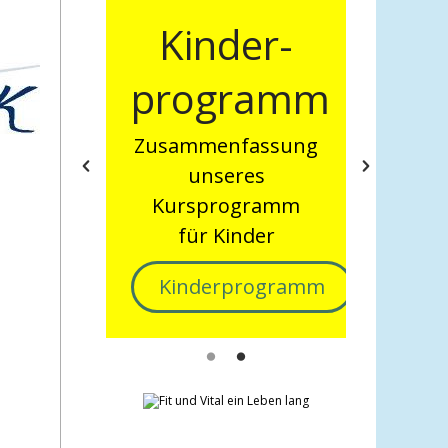
r-
Aktuelles
amm
Kursprogramm
hier finden Sie
assung
unsere wöchentlich
s
laufenden Kurse
ramm
er
Kursprogramm
ogramm