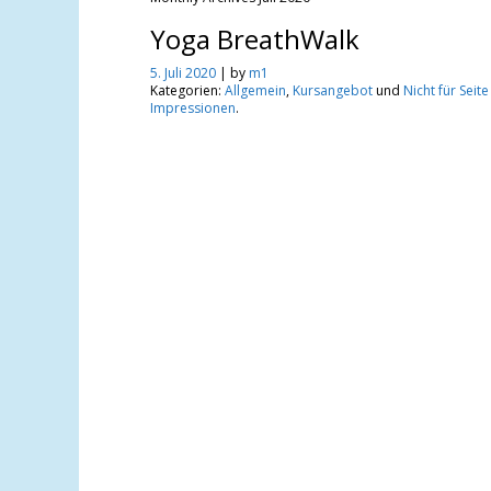
Kinder-
Yoga BreathWalk
5. Juli 2020
| by
m1
programm
Kategorien:
Allgemein
,
Kursangebot
und
Nicht für Seite
Impressionen
.
Zusammenfassung
unseres
Kursprogramm
für Kinder
Kinderprogramm