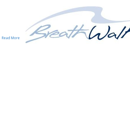
Aktuelles
Kinde
progr
Kursprogramm
hier finden Sie
Read More
Zusammenf
unsere wöchentlich
unsere
laufenden Kurse
Kursprog
für Kind
Kursprogramm
Kinderpr