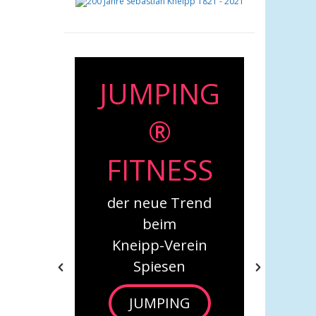
NG
Babys in
Bewegung
SS
Neue Kurse beim
Kneipp-Verein
end
Spiesen
***
ein
Babys in
Bewegung