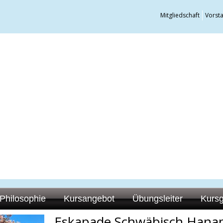
Mitgliedschaft
Vorst
Philosophie
Kursangebot
Übungsleiter
Kurs
Eskapade Schwäbisch Hana