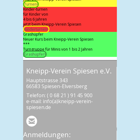
Turnen
Kinder-turnen
für Kinder von
4 bis 6 Jahren
jetzt beim Kneipp-Verein Spiesen
Kinderturnen
Grashüpfer
Neuer Kurs beim Kneipp-Verein Spiesen
***
Turngruppe für Minis von 1 bis 2 Jahren
Grashüpfer
Kneipp-Verein Spiesen e.V.
Hauptstrasse 343
66583 Spiesen-Elversberg
Telefon: ( 0 68 21 ) 91 45 900
e-mail: info(a)kneipp-verein-
spiesen.de
Anmeldungen: