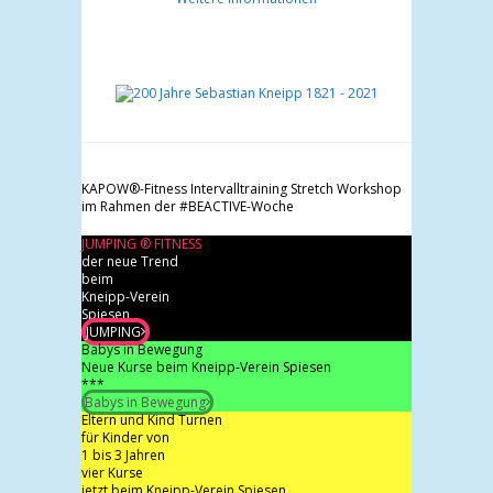
KAPOW®-Fitness Intervalltraining Stretch Workshop
im Rahmen der #BEACTIVE-Woche
JUMPING ® FITNESS
der neue Trend
beim
Kneipp-Verein
Spiesen
JUMPING
Babys in Bewegung
Neue Kurse beim Kneipp-Verein Spiesen
***
Babys in Bewegung
Eltern und Kind Turnen
für Kinder von
1 bis 3 Jahren
vier Kurse
jetzt beim Kneipp-Verein Spiesen