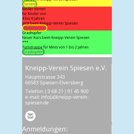
Turnen
Kinder-turnen
für Kinder von
4 bis 6 Jahren
jetzt beim Kneipp-Verein Spiesen
Kinderturnen
Grashüpfer
Neuer Kurs beim Kneipp-Verein Spiesen
***
Turngruppe für Minis von 1 bis 2 Jahren
Grashüpfer
Kneipp-Verein Spiesen e.V.
Hauptstrasse 343
66583 Spiesen-Elversberg
Telefon: ( 0 68 21 ) 91 45 900
e-mail: info(a)kneipp-verein-
spiesen.de
Anmeldungen: