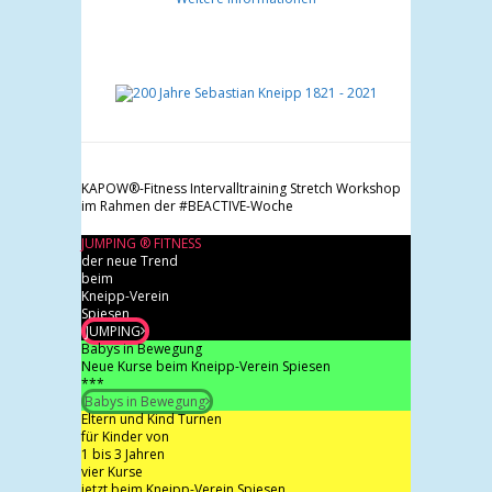
KAPOW®-Fitness Intervalltraining Stretch Workshop
im Rahmen der #BEACTIVE-Woche
JUMPING ® FITNESS
der neue Trend
beim
Kneipp-Verein
Spiesen
JUMPING
Babys in Bewegung
Neue Kurse beim Kneipp-Verein Spiesen
***
Babys in Bewegung
Eltern und Kind Turnen
für Kinder von
1 bis 3 Jahren
vier Kurse
jetzt beim Kneipp-Verein Spiesen