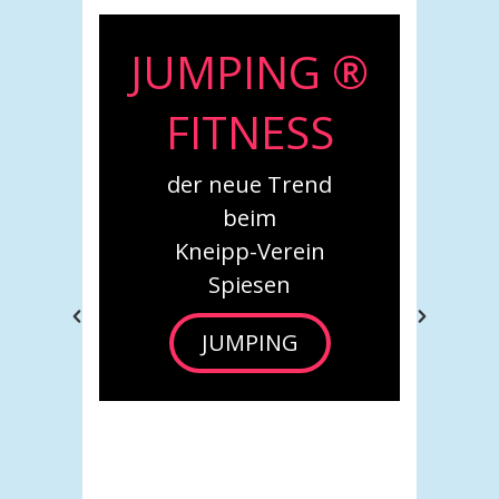
G ®
Babys in
SS
Bewegung
nd
Neue Kurse beim
Kneipp-Verein Spiesen
in
***
Babys in
Bewegung