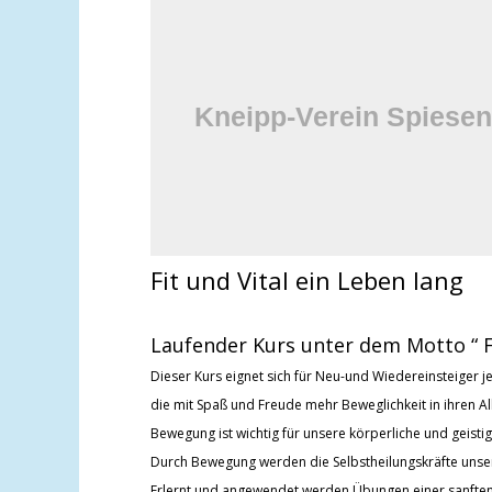
Kinder-
program
Zusammenfassun
unseres
Kursprogramm
für Kinder
Fit und Vital ein Leben lang
Kinderprogra
Laufender Kurs unter dem Motto “
Dieser Kurs eignet sich für Neu-und Wiedereinsteiger je
die mit Spaß und Freude mehr Beweglichkeit in ihren A
Bewegung ist wichtig für unsere körperliche und geisti
Durch Bewegung werden die Selbstheilungskräfte unsere
Erlernt und angewendet werden Übungen einer sanften