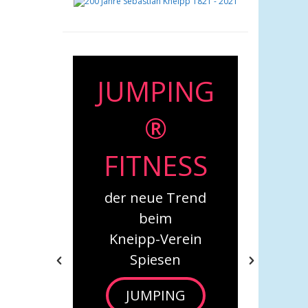
MPING
Babys in
®
Bewegung
TNESS
Neue Kurse beim
Kneipp-Verein
neue Trend
Spiesen
beim
***
pp-Verein
Babys in
piesen
Bewegung
UMPING