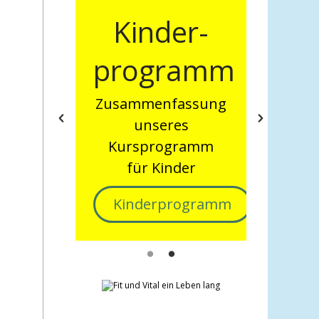
der-
Aktuelles
gramm
Kursprogramm
hier finden Sie
enfassung
unsere wöchentlich
seres
laufenden Kurse
rogramm
Kinder
Kursprogramm
erprogramm